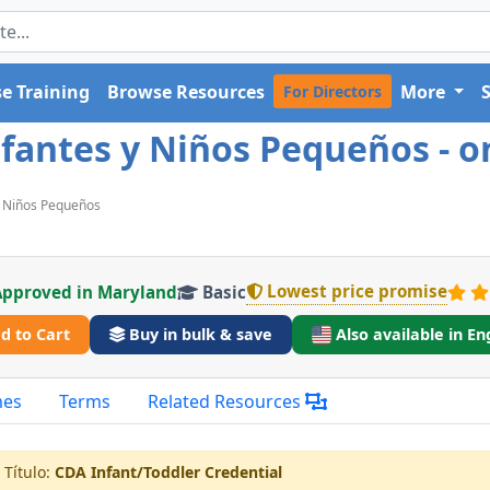
e Training
Browse Resources
More
For Directors
fantes y Niños Pequeños - o
Y Niños Pequeños
Lowest price promise
Approved in Maryland
Basic
d to Cart
Buy in bulk & save
Also available in En
mes
Terms
Related Resources
 Título:
CDA Infant/Toddler Credential