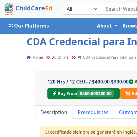
ChildCare
Ed
Our Platforms
About
Brows
CDA Credencial para In
Home
Online
CDA Credencial Para Infantes 
120 Hrs / 12 CEUs /
$400.00
$300.00
Buy Now
$400.00
$300.00
Ad
Description
Prerequisites
Outco
El certificado siempre se generará en inglés.