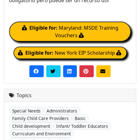
obligatorio pero puede ser un recurso útil
Eligible for:
Maryland: MSDE Training
Vouchers
Eligible for:
New York EIP Scholarship
Topics
Special Needs
Administrators
Family Child Care Providers
Basic
Child development
Infant/ Toddler Educators
Curriculum and Environment