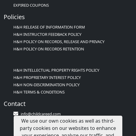
EXPIRED COUPONS
Policies
H&H RELEASE OF INFORMATION FORM
H&H INSTRUCTOR FEEDBACK POLICY
H&H POLICY ON RECORDS, RELEASE AND PRIVACY
H&H POLICY ON RECORDS RETENTION
H&H INTELLECTUAL PROPERTY RIGHTS POLICY
H&H PROPRIETARY INTEREST POLICY
H&H NON-DISCRIMINATION POLICY
H&H TERMS & CONDITIONS
Contact
info@childcareed.com
We use our own cookies as well as third-
Contact Us
party cookies on our websites to enhance
1(833)283-2241 (2TEACH1)
your experience, analyze our traffic, and