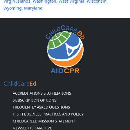
Virgin Islands
,
Washington
,
West Virginia
,
Wisconsin
,
Wyoming
,
Maryland
ChildCare
Ed
ACCREDITATIONS & AFFILIATIONS
SUBSCRIPTION OPTIONS
FREQUENTLY ASKED QUESTIONS
H & H BUSINESS PRACTICES AND POLICY
CHILDCAREED MISSION STATEMENT
NEWSLETTER ARCHIVE