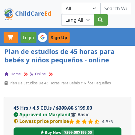
ChildCare
Ed
Toggle navigation
Our Platforms
Login
Sign Up
Plan de estudios de 45 horas para
bebés y niños pequeños - online
Home
Online
Plan De Estudios De 45 Horas Para Bebés Y Niños Pequeños
45 Hrs / 4.5 CEUs /
$399.00
$199.00
Approved in Maryland
Basic
Lowest price promise
4.5/5
Buy Now
$399.00
$199.00