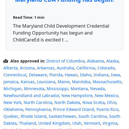
Read Time: 1 min
The Maryland Child Development Credential
Funding Opportunity has begun and
ChildCareEd is excited t ...
Also approved in:
District of Columbia
,
Alabama
,
Alaska
,
Alberta
,
Arizona
,
Arkansas
,
Australia
,
California
,
Colorado
,
Connecticut
,
Delaware
,
Florida
,
Hawaii
,
Idaho
,
Indiana
,
Iowa
,
Jamaica
,
Kansas
,
Louisiana
,
Maine
,
Manitoba
,
Massachusetts
,
Michigan
,
Minnesota
,
Mississippi
,
Montana
,
Nevada
,
Newfoundland and Labrador
,
New Hampshire
,
New Mexico
,
New York
,
North Carolina
,
North Dakota
,
Nova Scotia
,
Ohio
,
Oklahoma
,
Pennsylvania
,
Prince Edward Island
,
Puerto Rico
,
Quebec
,
Rhode Island
,
Saskatchewan
,
South Carolina
,
South
Dakota
,
Thailand
,
United Kingdom
,
Utah
,
Vermont
,
Virginia
,