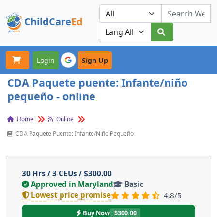
ChildCare
Ed
Toggle navigation
Our Platforms
Login
Sign Up
CDA Paquete puente: Infante/niño
pequeño - online
Home
Online
CDA Paquete Puente: Infante/niño Pequeño
30 Hrs / 3 CEUs / $300.00
Approved in Maryland
Basic
Lowest price promise
4.8/5
Buy Now
$300.00