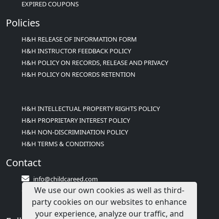
EXPIRED COUPONS
Policies
H&H RELEASE OF INFORMATION FORM
H&H INSTRUCTOR FEEDBACK POLICY
H&H POLICY ON RECORDS, RELEASE AND PRIVACY
H&H POLICY ON RECORDS RETENTION
H&H INTELLECTUAL PROPERTY RIGHTS POLICY
H&H PROPRIETARY INTEREST POLICY
H&H NON-DISCRIMINATION POLICY
H&H TERMS & CONDITIONS
Contact
info@childcareed.com
We use our own cookies as well as third-
Contact Us
party cookies on our websites to enhance
1(833)283-2241 (2TEACH1)
your experience, analyze our traffic, and