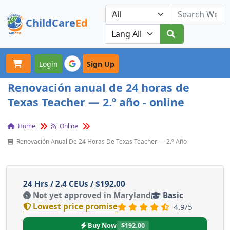
ChildCare
Ed
Toggle navigation
Our Platforms
Login
Sign Up
Renovación anual de 24 horas de
Texas Teacher — 2.º año - online
Home
Online
Renovación Anual De 24 Horas De Texas Teacher — 2.º Año
24 Hrs / 2.4 CEUs / $192.00
Not yet approved in Maryland
Basic
Lowest price promise
4.9/5
Buy Now
$192.00