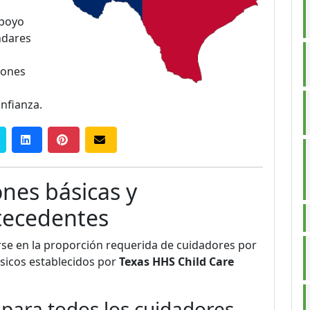
apoyo
ndares
iones
nfianza.
ones básicas y
ntecedentes
se en la proporción requerida de cuidadores por
ásicos establecidos por
Texas HHS Child Care
 para todos los cuidadores