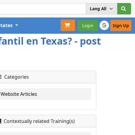
States
Login
Sign Up
antil en Texas? - post
Categories
Website Articles
Contextually related Training(s)