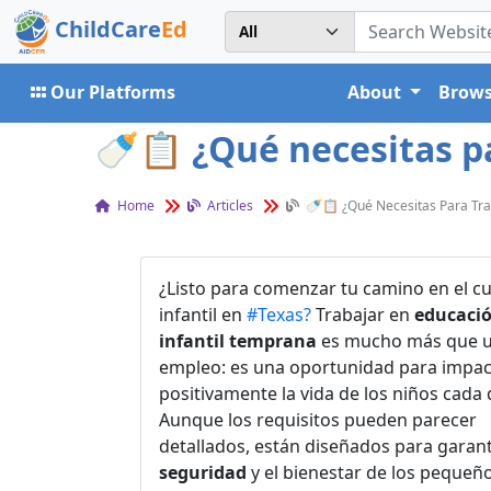
ChildCare
Ed
Our Platforms
About
Brows
🍼📋 ¿Qué necesitas par
Home
Articles
🍼📋 ¿Qué Necesitas Para Trab
¿Listo para comenzar tu camino en el c
infantil en
#Texas?
Trabajar en
educaci
infantil temprana
es mucho más que 
empleo: es una oportunidad para impac
positivamente la vida de los niños cada 
Aunque los requisitos pueden parecer
detallados, están diseñados para garant
seguridad
y el bienestar de los pequeñ