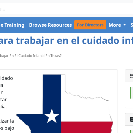
e Training
Browse Resources
More
For Directors
a trabajar en el cuidado inf
ajar En El Cuidado Infantil En Texas?
uidado
ón
un
tar
día.
izar la
os bajo