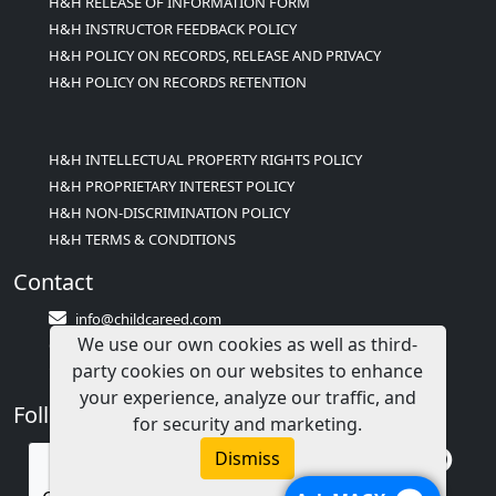
H&H RELEASE OF INFORMATION FORM
H&H INSTRUCTOR FEEDBACK POLICY
H&H POLICY ON RECORDS, RELEASE AND PRIVACY
H&H POLICY ON RECORDS RETENTION
H&H INTELLECTUAL PROPERTY RIGHTS POLICY
H&H PROPRIETARY INTEREST POLICY
H&H NON-DISCRIMINATION POLICY
H&H TERMS & CONDITIONS
Contact
info@childcareed.com
We use our own cookies as well as third-
Contact Us
party cookies on our websites to enhance
1(833)283-2241 (2TEACH1)
your experience, analyze our traffic, and
Follow Us
for security and marketing.
Dismiss