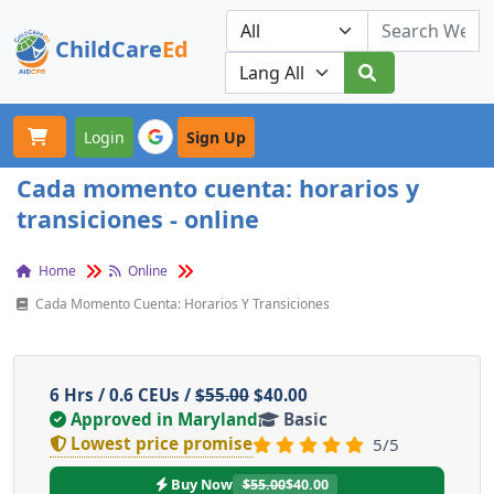
ChildCare
Ed
Toggle navigation
Our Platforms
Login
Sign Up
Cada momento cuenta: horarios y
transiciones - online
Home
Online
Cada Momento Cuenta: Horarios Y Transiciones
6 Hrs / 0.6 CEUs /
$55.00
$40.00
Approved in Maryland
Basic
Lowest price promise
5/5
Buy Now
$55.00
$40.00