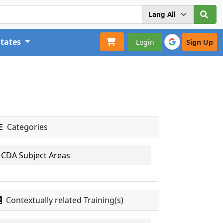
States
Login
Sign Up
Categories
CDA Subject Areas
Contextually related Training(s)