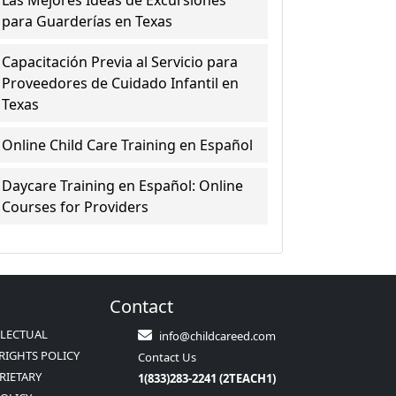
Las Mejores Ideas de Excursiones
para Guarderías en Texas
Capacitación Previa al Servicio para
Proveedores de Cuidado Infantil en
Texas
Online Child Care Training en Español
Daycare Training en Español: Online
Courses for Providers
Contact
LLECTUAL
info@childcareed.com
RIGHTS POLICY
Contact Us
RIETARY
1(833)283-2241 (2TEACH1)