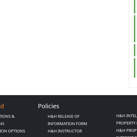
Ed
Policies
H&H INTE
TIONS &
H&H RELEASE OF
PROPERTY 
ONS
INFORMATION FORM
H&H PROP
ION OPTIONS
H&H INSTRUCTOR