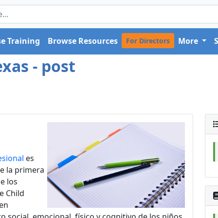
e Training
Browse Resources
More
For Directors
xas - post
esional
es
de la primera
e los
e Child
ien
social, emocional, físico y cognitivo de los niños