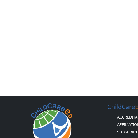
ChildCare
ACCREDITA
AFFILIATI
SUBSCRIPT