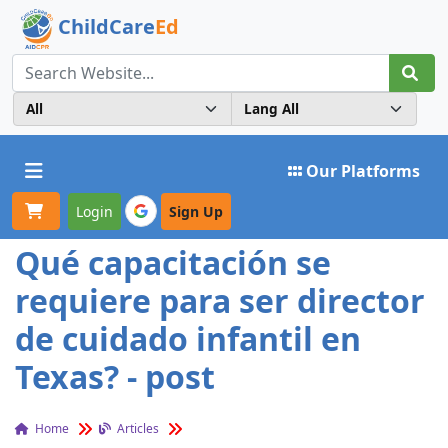
ChildCare
Ed
Toggle navigation
Our Platforms
Login
Sign Up
Qué capacitación se
requiere para ser director
de cuidado infantil en
Texas? - post
Home
Articles