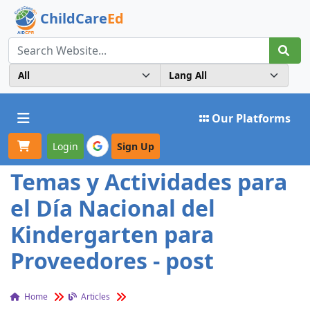
ChildCare
Ed
Toggle navigation
Our Platforms
Login
Sign Up
Temas y Actividades para
el Día Nacional del
Kindergarten para
Proveedores - post
Home
Articles