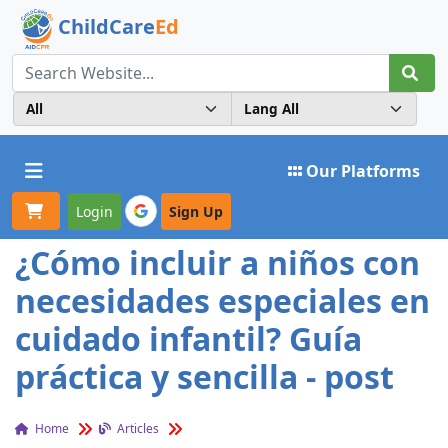
ChildCare
Ed
Toggle navigation
Our Platforms
Login
Sign Up
¿Cómo incluir a niños con
necesidades especiales en
cuidado infantil? Guía
práctica y sencilla - post
Home
Articles