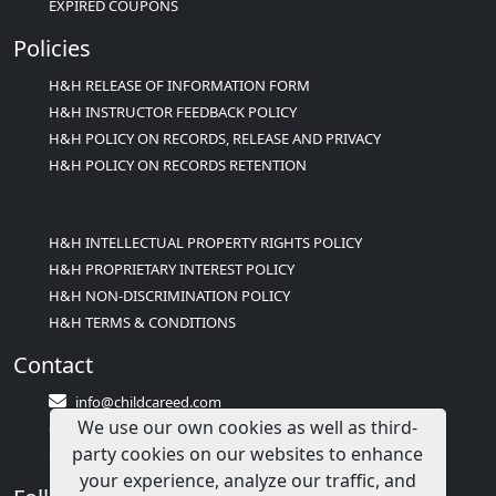
EXPIRED COUPONS
Policies
H&H RELEASE OF INFORMATION FORM
H&H INSTRUCTOR FEEDBACK POLICY
H&H POLICY ON RECORDS, RELEASE AND PRIVACY
H&H POLICY ON RECORDS RETENTION
H&H INTELLECTUAL PROPERTY RIGHTS POLICY
H&H PROPRIETARY INTEREST POLICY
H&H NON-DISCRIMINATION POLICY
H&H TERMS & CONDITIONS
Contact
info@childcareed.com
We use our own cookies as well as third-
Contact Us
party cookies on our websites to enhance
1(833)283-2241 (2TEACH1)
your experience, analyze our traffic, and