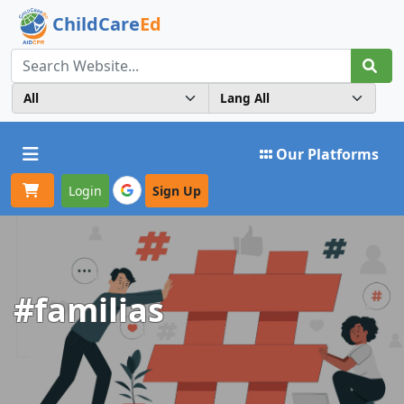
ChildCare
Ed
Toggle navigation
Our Platforms
Login
Sign Up
#familias