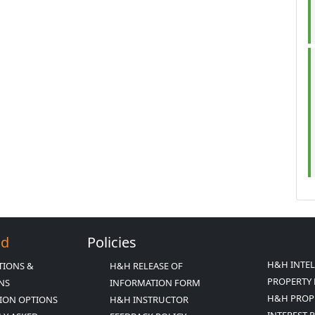
Ed
Policies
H&H INTE
TIONS &
H&H RELEASE OF
PROPERTY 
ONS
INFORMATION FORM
H&H PROP
ION OPTIONS
H&H INSTRUCTOR