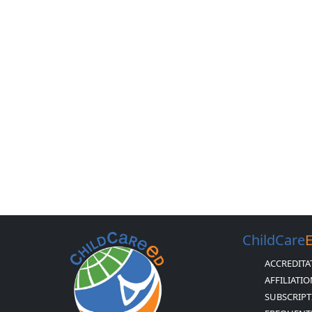
ChildCare
ACCREDITA
AFFILIATI
SUBSCRIPT