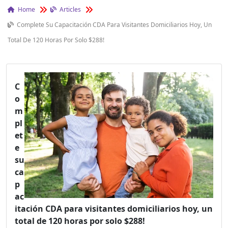
Home
Articles
Complete Su Capacitación CDA Para Visitantes Domiciliarios Hoy, Un
Total De 120 Horas Por Solo $288!
C
o
m
pl
et
e
su
ca
p
ac
itación CDA para visitantes domiciliarios hoy, un
total de 120 horas por solo $288!