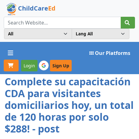
ChildCare
Ed
Toggle navigation
Our Platforms
Login
Sign Up
Complete su capacitación
CDA para visitantes
domiciliarios hoy, un total
de 120 horas por solo
$288! - post