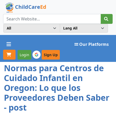
ChildCare
Ed
Toggle navigation
Our Platforms
Login
Sign Up
Normas para Centros de
Cuidado Infantil en
Oregon: Lo que los
Proveedores Deben Saber
- post