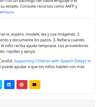
ión con un patólogo del habla-lenguaje o el
su estado. Consulte recursos como AAFP y
emours
.
narre, espere, modele, lea y use imágenes. 2.
ntento y documente los pasos. 3. Refiera cuando
e el niño reciba ayuda temprana. Los proveedores
do, rapidez y apoyo.
dCareEd:
Supporting Children with Speech Delays in
d puede ayudar a que los niños hablen con más