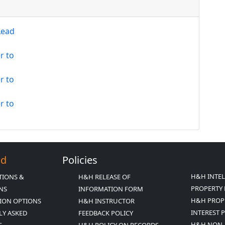
Lead
r to
r to
r to
Ed
Policies
H&H INTE
TIONS &
H&H RELEASE OF
PROPERTY 
ONS
INFORMATION FORM
H&H PROP
ION OPTIONS
H&H INSTRUCTOR
INTEREST 
LY ASKED
FEEDBACK POLICY
H&H NON-