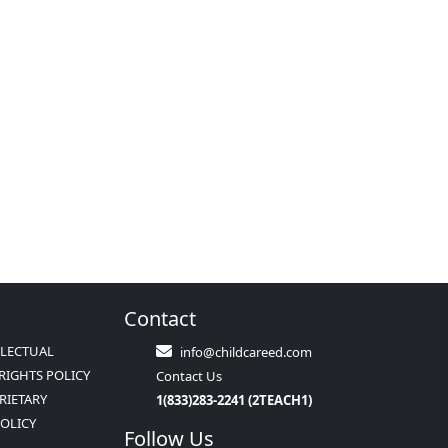
Contact
LLECTUAL
info@childcareed.com
RIGHTS POLICY
Contact Us
RIETARY
1(833)283-2241 (2TEACH1)
POLICY
Follow Us