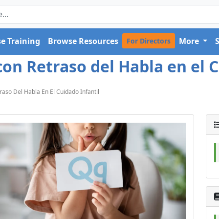
e Training
Browse Resources
More
For Directors
n Retraso del Habla en el Cu
so Del Habla En El Cuidado Infantil