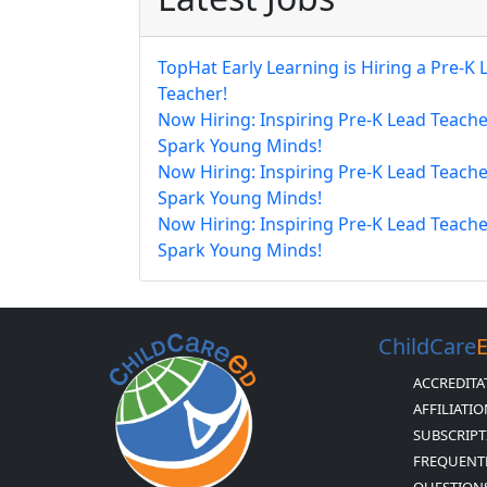
TopHat Early Learning is Hiring a Pre-K 
Teacher!
Now Hiring: Inspiring Pre-K Lead Teache
Spark Young Minds!
Now Hiring: Inspiring Pre-K Lead Teache
Spark Young Minds!
Now Hiring: Inspiring Pre-K Lead Teache
Spark Young Minds!
ChildCare
ACCREDITA
AFFILIATI
SUBSCRIPT
FREQUENT