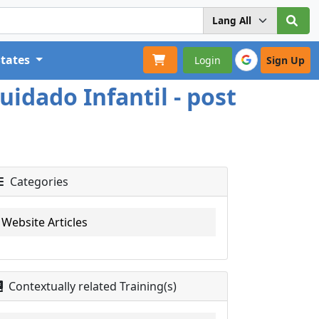
States
Login
Sign Up
idado Infantil - post
Categories
Website Articles
Contextually related Training(s)