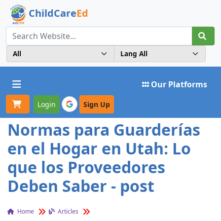
ChildCare
Ed
Toggle navigation
Our Platforms
Login
Sign Up
Normas para Guarderías
en el Hogar en Utah: Lo
que los Proveedores
Deben Saber - post
Home
Articles