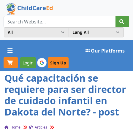
ChildCare
Ed
Toggle navigation
Our Platforms
Login
Sign Up
Qué capacitación se
requiere para ser director
de cuidado infantil en
Dakota del Norte? - post
Home
Articles