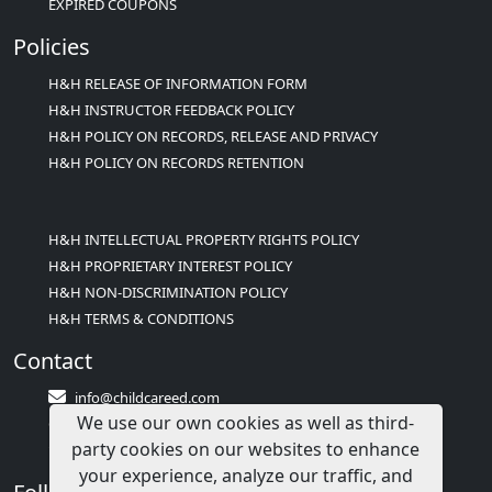
EXPIRED COUPONS
Policies
H&H RELEASE OF INFORMATION FORM
H&H INSTRUCTOR FEEDBACK POLICY
H&H POLICY ON RECORDS, RELEASE AND PRIVACY
H&H POLICY ON RECORDS RETENTION
H&H INTELLECTUAL PROPERTY RIGHTS POLICY
H&H PROPRIETARY INTEREST POLICY
H&H NON-DISCRIMINATION POLICY
H&H TERMS & CONDITIONS
Contact
info@childcareed.com
We use our own cookies as well as third-
Contact Us
party cookies on our websites to enhance
1(833)283-2241 (2TEACH1)
your experience, analyze our traffic, and