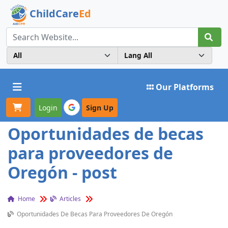
ChildCare
Ed
Toggle navigation
Our Platforms
Login
Sign Up
Oportunidades de becas
para proveedores de
Oregón - post
Home
Articles
Oportunidades De Becas Para Proveedores De Oregón