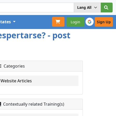
States
Login
Sign Up
spertarse? - post
Categories
Website Articles
Contextually related Training(s)