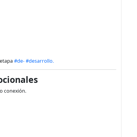
 etapa
#de-
#desarrollo.
ocionales
o conexión.