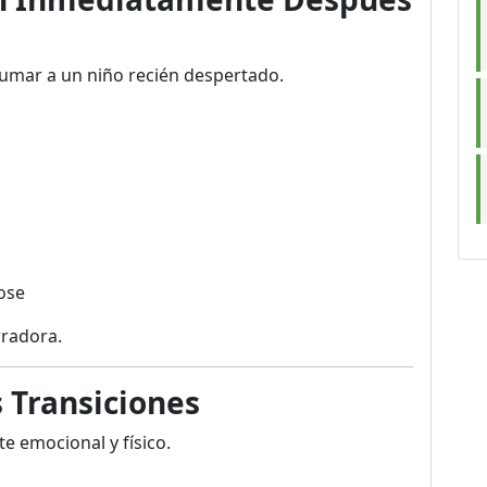
umar a un niño recién despertado.
ose
rradora.
s Transiciones
te emocional y físico.