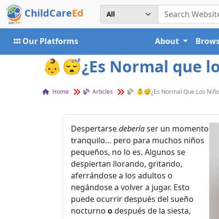
ChildCare
Ed
Our Platforms
About
Brows
👶😴¿Es Normal que los
Home
Articles
👶😴¿Es Normal Que Los Niños
Despertarse
debería
ser un momento
tranquilo… pero para muchos niños
pequeños, no lo es. Algunos se
despiertan llorando, gritando,
aferrándose a los adultos o
negándose a volver a jugar. Esto
puede ocurrir después del sueño
nocturno
o
después de la siesta,