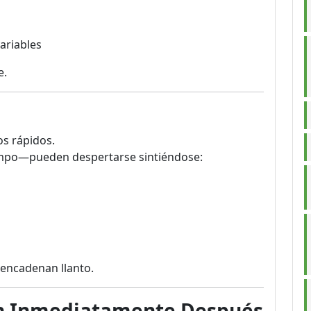
ariables
e.
s rápidos.
mpo—pueden despertarse sintiéndose:
sencadenan llanto.
ón Inmediatamente Después