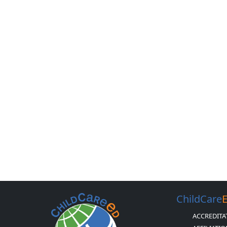
ChildCare
ACCREDITA