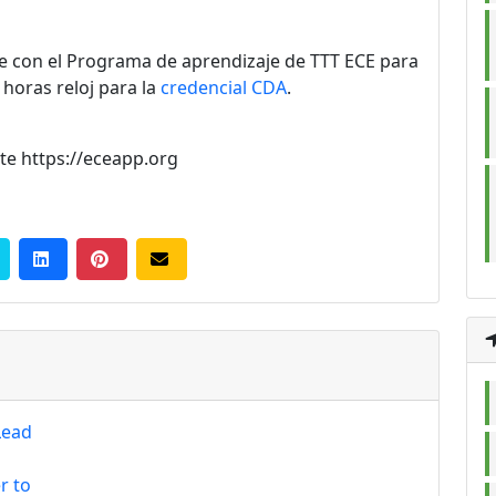
e con el Programa de aprendizaje de TTT ECE para
 horas reloj para la
credencial CDA
.
ite https://eceapp.org
Lead
r to