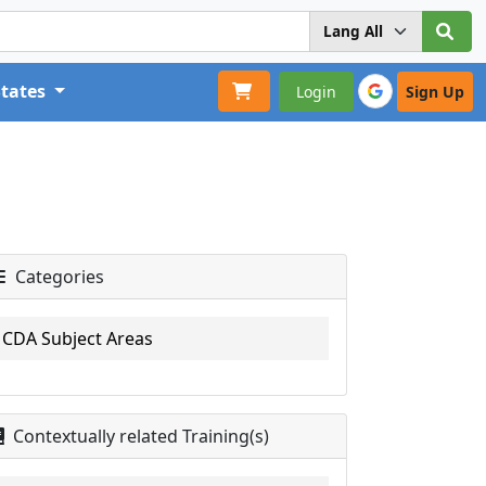
States
Login
Sign Up
Categories
CDA Subject Areas
Contextually related Training(s)