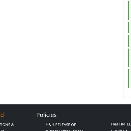
Ed
Policies
H&H INTE
TIONS &
H&H RELEASE OF