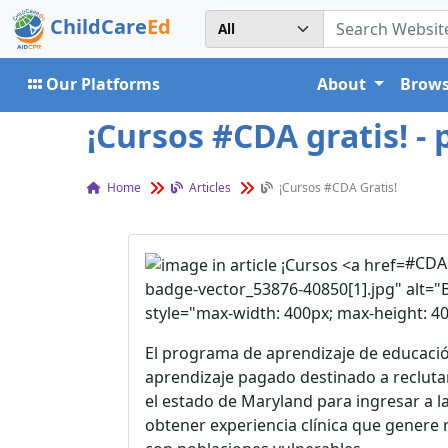
ChildCare
Ed
Our Platforms
About
Brows
¡Cursos #CDA gratis! - 
Home
Articles
¡Cursos #CDA Gratis!
#CDA 
badge-vector_53876-40850[1].jpg" alt="B
style="max-width: 400px; max-height: 400
El programa de aprendizaje de educació
aprendizaje pagado destinado a recluta
el estado de Maryland para ingresar a l
obtener experiencia clínica que genere