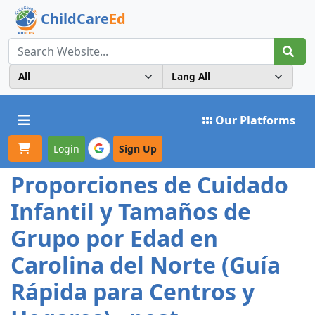
ChildCare
Ed
Toggle navigation
Our Platforms
Login
Sign Up
Proporciones de Cuidado
Infantil y Tamaños de
Grupo por Edad en
Carolina del Norte (Guía
Rápida para Centros y