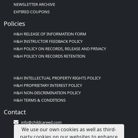
NEWSLETTER ARCHIVE
EXPIRED COUPONS
Policies
H&H RELEASE OF INFORMATION FORM
H&H INSTRUCTOR FEEDBACK POLICY
H&H POLICY ON RECORDS, RELEASE AND PRIVACY
H&H POLICY ON RECORDS RETENTION
H&H INTELLECTUAL PROPERTY RIGHTS POLICY
H&H PROPRIETARY INTEREST POLICY
H&H NON-DISCRIMINATION POLICY
H&H TERMS & CONDITIONS
Contact
info@childcareed.com
We use our own cookies as well as third-
Contact Us
party cookies on our websites to enhance
1(833)283-2241 (2TEACH1)