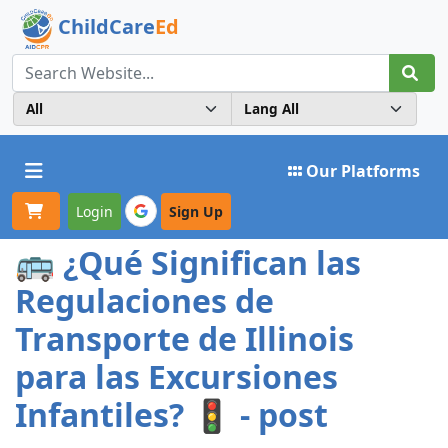
ChildCare
Ed
Toggle navigation
Our Platforms
Login
Sign Up
🚌 ¿Qué Significan las
Regulaciones de
Transporte de Illinois
para las Excursiones
Infantiles? 🚦 - post