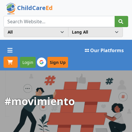
ChildCare
Ed
Toggle navigation
Our Platforms
Login
Sign Up
#movimiento