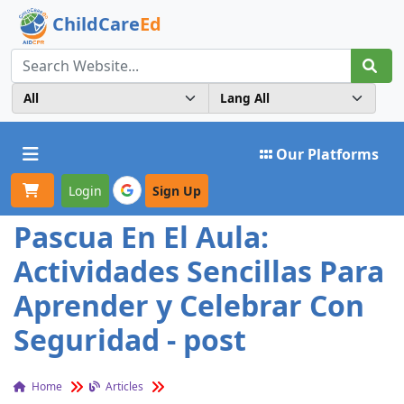
ChildCare
Ed
Toggle navigation
Our Platforms
Login
Sign Up
Pascua En El Aula:
Actividades Sencillas Para
Aprender y Celebrar Con
Seguridad - post
Home
Articles