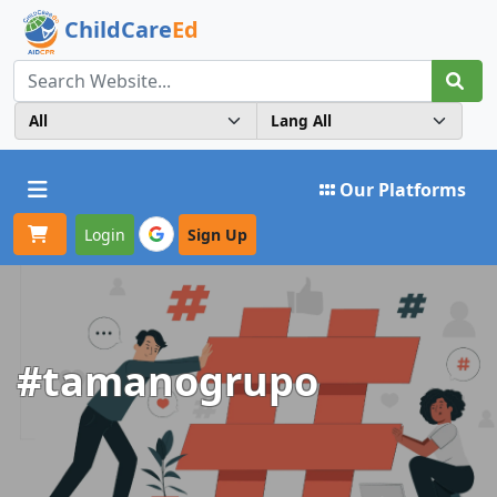
ChildCare
Ed
Toggle navigation
Our Platforms
Login
Sign Up
#tamanogrupo